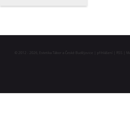
© 2012 - 2026,
Estetika Tábor a České Budějovice
|
přihlášení
|
RSS
|
M