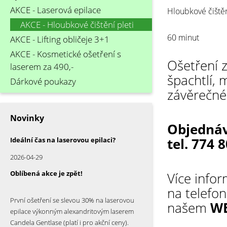
AKCE - Laserová epilace
Hloubkové čištěn
AKCE - Hloubkové čištění pleti
60 minut
AKCE - Lifting obličeje 3+1
AKCE - Kosmetické ošetření s
Ošetření z
laserem za 490,-
špachtlí, 
Dárkové poukazy
závěrečné
Novinky
Objednáv
tel. 774 
Ideální čas na laserovou epilaci?
2026-04-29
Oblíbená akce je zpět!
Více infor
na telefo
První ošetření se slevou 30% na laserovou
našem
W
epilace výkonným alexandritovým laserem
Candela Gentlase (platí i pro akční ceny).