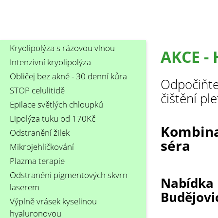
Kryolipolýza s rázovou vlnou
AKCE - 
Intenzivní kryolipolýza
Obličej bez akné - 30 denní kůra
Odpočiňte 
STOP celulitidě
čištění plet
Epilace světlých chloupků
Lipolýza tuku od 170Kč
Kombina
Odstranění žilek
séra
Mikrojehličkování
Plazma terapie
Odstranění pigmentových skvrn
Nabídka p
laserem
Budějovic
Výplně vrásek kyselinou
hyaluronovou