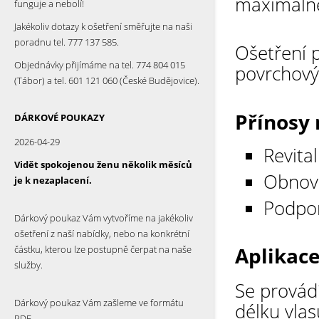
maximálně
funguje a nebolí!
Jakékoliv dotazy k ošetření směřujte na naši
poradnu tel. 777 137 585.
Ošetření 
Objednávky přijímáme na tel. 774 804 015
povrchový
(Tábor) a tel. 601 121 060 (České Budějovice).
Přínosy
DÁRKOVÉ POUKAZY
2026-04-29
Revita
Vidět spokojenou ženu několik měsíců
Obnove
je k nezaplacení.
Podpor
Dárkový poukaz Vám vytvoříme na jakékoliv
ošetření z naší nabídky, nebo na konkrétní
Aplikac
částku, kterou lze postupně čerpat na naše
služby.
Se provádí
Dárkový poukaz Vám zašleme ve formátu
délku vla
PDF.