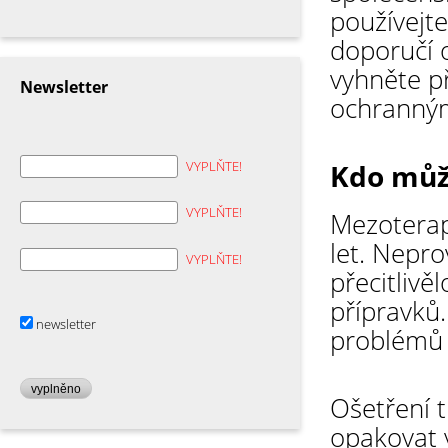
používejt
doporučí o
vyhněte p
Newsletter
ochranným
VYPLŇTE!
Kdo můž
VYPLŇTE!
Mezoterap
let. Nepro
VYPLŇTE!
přecitlivě
přípravků
newsletter
problémů 
vyplněno
Ošetření 
opakovat v