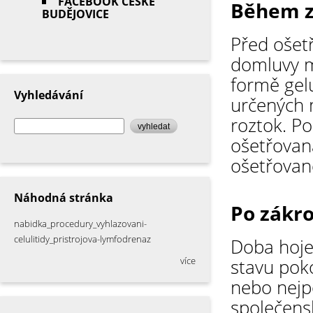
FACEBOOK ČESKÉ
Během z
BUDĚJOVICE
Před ošetř
domluvy mů
formě gel
Vyhledávání
určených m
roztok. P
vyhledat
ošetřovan
ošetřované
Náhodná stránka
Po zákr
nabidka_procedury_vyhlazovani-
celulitidy_pristrojova-lymfodrenaz
Doba hojen
stavu poko
více
nebo nejpo
společens