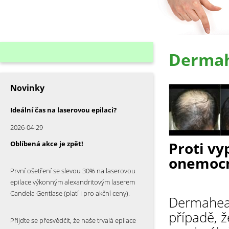
Dermah
Novinky
Ideální čas na laserovou epilaci?
2026-04-29
Proti vy
Oblíbená akce je zpět!
onemocn
První ošetření se slevou 30% na laserovou
epilace výkonným alexandritovým laserem
Candela Gentlase (platí i pro akční ceny).
Dermaheal
případě, ž
Přijďte se přesvědčit, že naše trvalá epilace