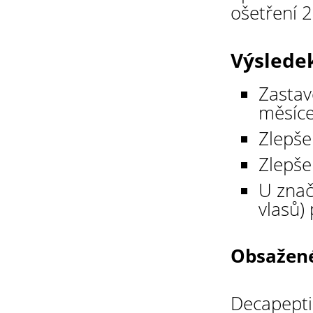
ošetření 2
Výslede
Zastav
měsíce
Zlepše
Zlepše
U znač
vlasů)
Obsažené
Decapeptid