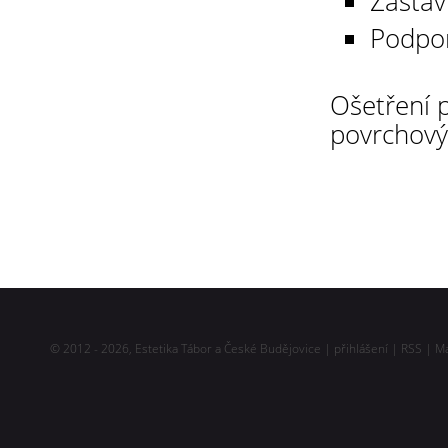
Zastav
Podpor
Ošetření 
povrchovým
© 2012 - 2026,
Estetika Tábor a České Budějovice
|
přihlášení
|
RSS
|
M