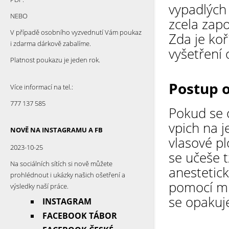
vypadlých 
NEBO
zcela zapo
V případě osobního vyzvednutí Vám poukaz
Zda je koř
i zdarma dárkově zabalíme.
vyšetření
Platnost poukazu je jeden rok.
Postup o
Více informací na tel.:
777 137 585
Pokud se o
vpich na j
NOVĚ NA INSTAGRAMU A FB
vlasové pl
2023-10-25
se učeše t
Na sociálních sítích si nově můžete
anestetic
prohlédnout i ukázky našich ošetření a
pomocí mik
výsledky naší práce.
se opakuj
INSTAGRAM
FACEBOOK TÁBOR