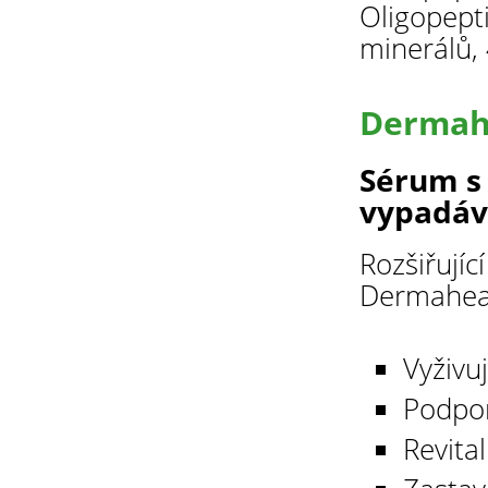
Oligopepti
minerálů, 
Dermah
Sérum s
vypadáv
Rozšiřujíc
Dermahea
Vyživuj
Podpor
Revita